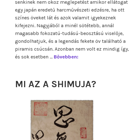
senkinek nem okoz meglepetést amikor ellátogat
egy japán eredetű harcművészeti edzésre, ha ott
színes öveket lát és azok valamit igyekeznek
kifejezni. Nagyjából a minél sötétebb, annál
magasabb fokozatú-tudású-beosztású viselője,
gondolhatjuk, és a legendás fekete öv található a
piramis csúcsán. Azonban nem volt ez mindig így,
A
és sok esetben …
Bővebben:
f
e
k
MI AZ A SHIMUJA?
e
t
e
ö
v
l
e