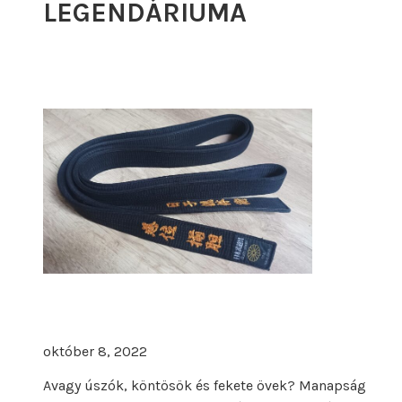
t
LEGENDÁRIUMA
s
á
g
j
e
g
y
é
b
e
n
október 8, 2022
Avagy úszók, köntösök és fekete övek? Manapság