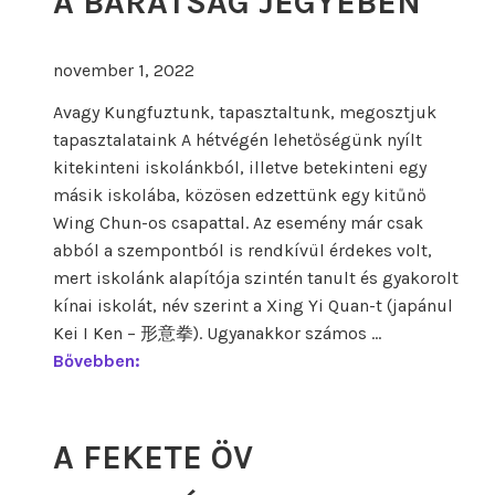
A BARÁTSÁG JEGYÉBEN
november 1, 2022
Avagy Kungfuztunk, tapasztaltunk, megosztjuk
tapasztalataink A hétvégén lehetőségünk nyílt
kitekinteni iskolánkból, illetve betekinteni egy
másik iskolába, közösen edzettünk egy kitűnő
Wing Chun-os csapattal. Az esemény már csak
abból a szempontból is rendkívül érdekes volt,
mert iskolánk alapítója szintén tanult és gyakorolt
kínai iskolát, név szerint a Xing Yi Quan-t (japánul
Kei I Ken – 形意拳). Ugyanakkor számos …
A
Bővebben:
B
a
r
A FEKETE ÖV
á