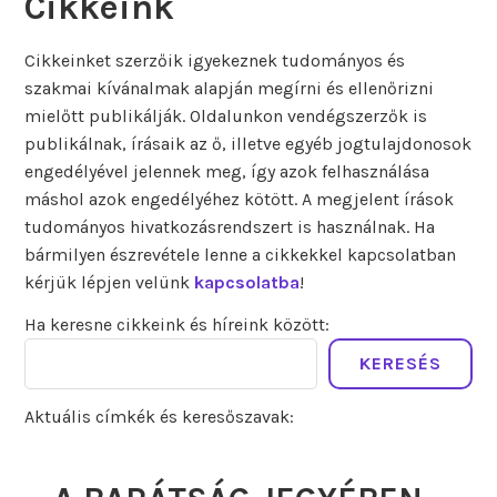
Cikkeink
Cikkeinket szerzőik igyekeznek tudományos és
szakmai kívánalmak alapján megírni és ellenőrizni
mielőtt publikálják. Oldalunkon vendégszerzők is
publikálnak, írásaik az ő, illetve egyéb jogtulajdonosok
engedélyével jelennek meg, így azok felhasználása
máshol azok engedélyéhez kötött. A megjelent írások
tudományos hivatkozásrendszert is használnak. Ha
bármilyen észrevétele lenne a cikkekkel kapcsolatban
kérjük lépjen velünk
kapcsolatba
!
Ha keresne cikkeink és híreink között:
KERESÉS
Aktuális címkék és keresőszavak: