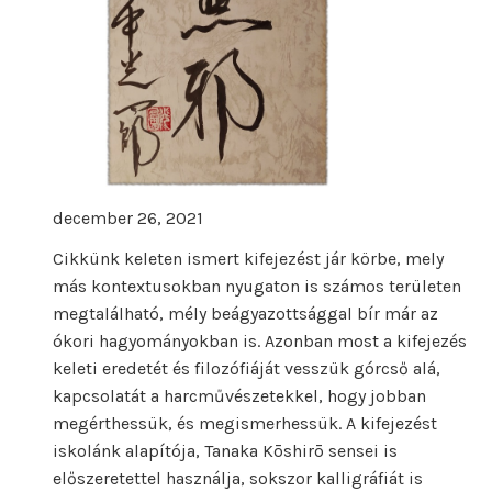
g
e
n
d
á
r
i
u
december 26, 2021
m
a
Cikkünk keleten ismert kifejezést jár körbe, mely
más kontextusokban nyugaton is számos területen
megtalálható, mély beágyazottsággal bír már az
ókori hagyományokban is. Azonban most a kifejezés
keleti eredetét és filozófiáját vesszük górcső alá,
kapcsolatát a harcművészetekkel, hogy jobban
megérthessük, és megismerhessük. A kifejezést
iskolánk alapítója, Tanaka Kōshirō sensei is
előszeretettel használja, sokszor kalligráfiát is