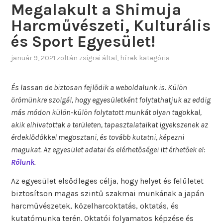
Megalakult a Shimuja
Harcművészeti, Kulturális
és Sport Egyesület!
január 9, 2021
zoltán zsigrai
által
,
hírek
kategória
És lassan de biztosan fejlődik a weboldalunk is. Külön
örömünkre szolgál, hogy egyesületként folytathatjuk az eddig
más módon külön-külön folytatott munkát olyan tagokkal,
akik elhivatottak a területen, tapasztalataikat igyekszenek az
érdeklődőkkel megosztani, és tovább kutatni, képezni
magukat. Az egyesület adatai és elérhetőségei itt érhetőek el:
Rólun
k
.
Az egyesület elsődleges célja, hogy helyet és felületet
biztosítson magas szintű szakmai munkának a japán
harcművészetek, közelharcoktatás, oktatás, és
kutatómunka terén. Oktatói folyamatos képzése és