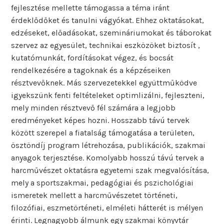
fejlesztése mellette támogassa a téma iránt
érdeklődőket és tanulni vágyókat. Ehhez oktatásokat,
edzéseket, előadásokat, szemináriumokat és táborokat
szervez az egyesület, technikai eszközöket biztosít ,
kutatómunkát, fordításokat végez, és bocsát
rendelkezésére a tagoknak és a képzéseiken
résztvevőknek. Más szervezetekkel együttműködve
igyekszünk fenti feltételeket optimlizálni, fejleszteni,
mely minden résztvevő fél számára a legjobb
eredményeket képes hozni. Hosszabb távú tervek
között szerepel a fiatalság támogatása a területen,
ösztöndíj program létrehozása, publikációk, szakmai
anyagok terjesztése. Komolyabb hosszú távú tervek a
harcművészet oktatásra egyetemi szak megvalósítása,
mely a sportszakmai, pedagógiai és pszichológiai
ismeretek mellett a harcművészetet történeti,
filozófiai, eszmetörténeti, elméleti hátterét is mélyen
érinti. Legnagyobb álmunk egy szakmai könyvtár